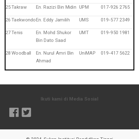
25
Takraw
En. Razizi Bin Midin
UPM
017-926 2765
26
Taekwondo
En. Eddy Jamilih
UMS
019-577 2349
27
Tenis
En. Mohd Shukor
UMT
019-950 1981
Bin Dato Saad
28
Woodball
En. Nurul Amri Bin
UniMAP
019-417 5622
Ahmad
Ikuti kami di Media Sosial