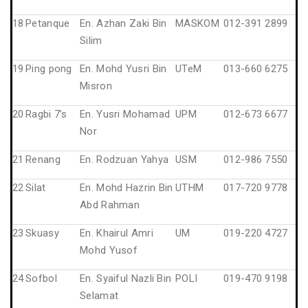
18
Petanque
En. Azhan Zaki Bin
MASKOM
012-391 2899
Silim
19
Ping pong
En. Mohd Yusri Bin
UTeM
013-660 6275
Misron
20
Ragbi 7’s
En. Yusri Mohamad
UPM
012-673 6677
Nor
21
Renang
En. Rodzuan Yahya
USM
012-986 7550
22
Silat
En. Mohd Hazrin Bin
UTHM
017-720 9778
Abd Rahman
23
Skuasy
En. Khairul Amri
UM
019-220 4727
Mohd Yusof
24
Sofbol
En. Syaiful Nazli Bin
POLI
019-470 9198
Selamat