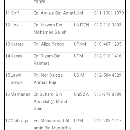
Yahya
11
Golf
En. Amizul Bin Amat
UUM
011-1301 1979
12
Hoki
En. Izzwan Bin
UNITEN
017-318 3803
Mohamed Salleh
13
Karate
Pn. Aliza Yahoo
UPNM
010-407 1235
14
Kayak
En. Rizam Bin
UTM
012-910 1416
Rahmat
15
Lawn
Pn. Nor Saleza
USIM
012-584 4329
Bowls
Ahmad Puji
16
Memanah
En Suhardi Bin
UniSZA
013-979 8789
Abdullah@ Mohd
Zain
17
Olahraga
En. Muhammad Al-
UPM
019-203 1917
amin Bin Mustafha