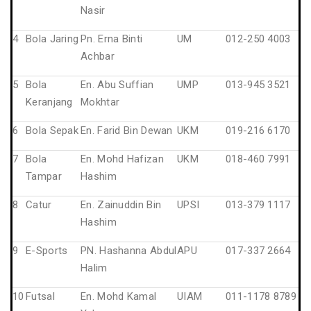
Nasir
4
Bola Jaring
Pn. Erna Binti
UM
012-250 4003
Achbar
5
Bola
En. Abu Suffian
UMP
013-945 3521
Keranjang
Mokhtar
6
Bola Sepak
En. Farid Bin Dewan
UKM
019-216 6170
7
Bola
En. Mohd Hafizan
UKM
018-460 7991
Tampar
Hashim
8
Catur
En. Zainuddin Bin
UPSI
013-379 1117
Hashim
9
E-Sports
PN. Hashanna Abdul
APU
017-337 2664
Halim
10
Futsal
En. Mohd Kamal
UIAM
011-1178 8789